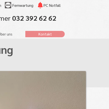
n
Fernwartung
PC Notfall
mmer
032 392 62 62
Über uns
Kontakt
ung